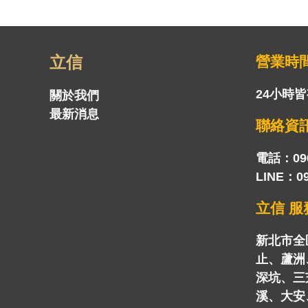
立信
營業時
24小時
關於我們
最新消息
聯絡資
電話：
09
LINE：
0
立信 服
新北市全
止、蘆洲
深坑、三
溪、大安