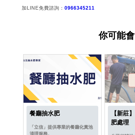
加LINE免費諮詢：
0966345211
你可能會
餐廳抽水肥
【新莊】
肥處理
「立信」提供專業的餐廳化糞池
清理服務。